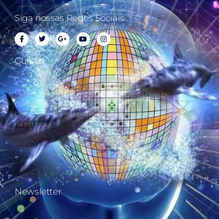
Siga nossas Redes Sociais
Cursos
Ativações
Curso Cálculo Parte 1
Curso Cálculo Parte 2
Ativações Diárias
Curso Colocando o
Synchronotron
Perceptor Holomental (PH)
Ativações Diárias Lei do
na cabeça
Tempo
Estudos Postulados da Lei
do Tempo e das 260 Chaves
do Synchronotron
Newsletter