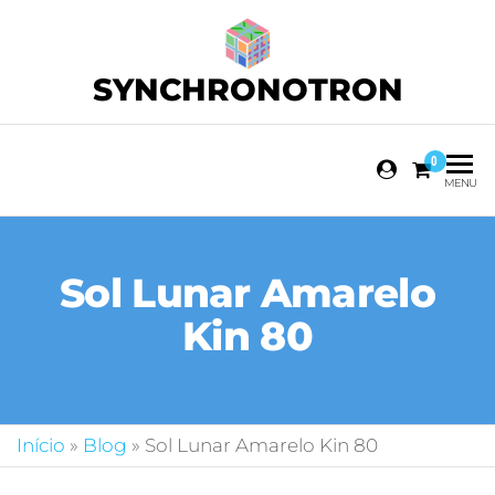
SYNCHRONOTRON
0
MENU
Sol Lunar Amarelo
Kin 80
Início
»
Blog
»
Sol Lunar Amarelo Kin 80