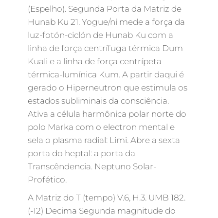
(Espelho). Segunda Porta da Matriz de
Hunab Ku 21. Yogue/ni mede a força da
luz-fotón-ciclón de Hunab Ku com a
linha de força centrífuga térmica Dum
Kuali e a linha de força centrípeta
térmica-lumínica Kum. A partir daqui é
gerado o Hiperneutron que estimula os
estados subliminais da consciência.
Ativa a célula harmônica polar norte do
polo Marka com o electron mental e
sela o plasma radial: Limi. Abre a sexta
porta do heptal: a porta da
Transcêndencia. Neptuno Solar-
Profético.
A Matriz do T (tempo) V.6, H.3. UMB 182.
(-12) Decima Segunda magnitude do