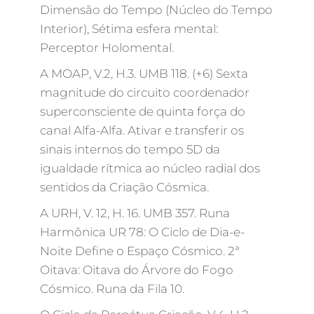
Dimensão do Tempo (Núcleo do Tempo
Interior), Sétima esfera mental:
Perceptor Holomental.
A MOAP, V.2, H.3. UMB 118. (+6) Sexta
magnitude do circuito coordenador
superconsciente de quinta força do
canal Alfa-Alfa. Ativar e transferir os
sinais internos do tempo 5D da
igualdade rítmica ao núcleo radial dos
sentidos da Criação Cósmica.
A URH, V. 12, H. 16. UMB 357. Runa
Harmônica UR 78: O Ciclo de Dia-e-
Noite Define o Espaço Cósmico. 2ª
Oitava: Oitava do Árvore do Fogo
Cósmico. Runa da Fila 10.