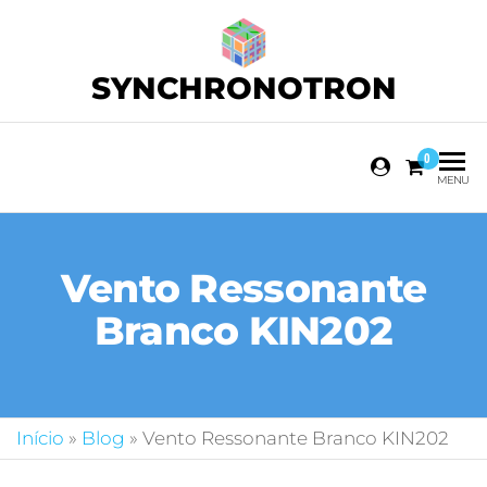
SYNCHRONOTRON
0
MENU
Vento Ressonante
Branco KIN202
Início
»
Blog
»
Vento Ressonante Branco KIN202