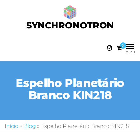
SYNCHRONOTRON
0
MENU
Espelho Planetário
Branco KIN218
Início
»
Blog
»
Espelho Planetário Branco KIN218