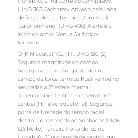
Hunab Ku 21 na Corte do Compasivo
(UMB 303 Cachorro). Ativado pela linha
de força elétrica térmica Dum Kuali
“calor primario” (UMB 405). A arte é o
inicio do amor. Venus Galáctico-
Kármico.
O (KIN oculto), V.2, H.11. UMB 126. (2)
Segunda magnitude do campo
hipergravitacional organizador do
campo de força térmico Kuali vermelho
neutraliza a 5ª esfera mental:
superconsciente. Núcleo energizante
central (H.11 eixo equatorial). Segunda
porta de Unidade do tempo radial
direito. Corresponde ao Sonhador (UMB
126 Noite): Terceira Porta de luz de
Hunab Ku 21 (extremidade centrífuga).