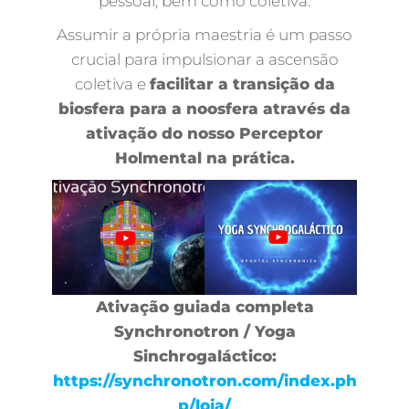
pessoal, bem como coletiva.
Assumir a própria maestria é um passo
crucial para impulsionar a ascensão
coletiva e
facilitar a transição da
biosfera para a noosfera através da
ativação do nosso Perceptor
Holmental na prática.
Ativação guiada completa
Synchronotron / Yoga
Sinchrogaláctico:
https://synchronotron.com/index.ph
p/loja/