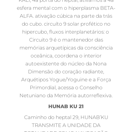
KALI, 4a porta do heptal, ativamos a 4a
esfera mental com o hiperplasma BETA-
ALFA. ativação cúbica na parte da trás
do cubo. circuíto 9 solar profético no
hipercubo, fluxos interplanetários: o
Circuito 9 é o mantenedor das
memórias arquetípicas da consciência
oceânica, coordena o interior
autoexistente do núcleo da Nona
Dimensão do coração radiante,
Arquétipos Yogue/Yoguine e a Força
Primordial, acessa o Conselho
Netuniano da Memória autorreflexiva.
HUNAB KU 21
Caminho do heptal 29, HUNAB’KU
TRANSMITE A UNIDADE DA