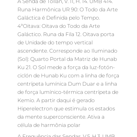
A Senda de Tollan, V. 11, H. 14. UMB 414.
Runa Harmônica UR 90: O Todo da Arte
Galáctica é Definida pelo Tempo.
4ªOitava: Oitava do Todo da Arte
Galáctico. Runa da Fila 12. Oitava porta
de Unidade do tempo vertical
ascendente. Corresponde ao Iluminado
(Sol): Quarto Portal da Matriz de Hunab
Ku 21. O Sol mede a força da luz-fotón-
ciclón de Hunab Ku com a linha de força
centrípeta lumínica Dum Duar e a linha
de força lumínico-térmica centrípeta de
Kemio. A partir daqui é gerado
Hiperelectron que estimula os estados
da mente superconsciente. Ativa a
célula de harmônia polar
A Frequência das Sendas, V.5, H.3. UMB