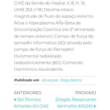
O KE da Senda do Heptal, V. 8, H. 16.
UMB 353. (+18) Décima oitavo
magnitude do fluxo do espaço externo.
Ativa o hiperplasma Alfa-Beta da
Sincronização Cósmica (na 3ª dimensão
do tempo exterior). Campo de força do
samadhi informativo (3D) ativado pelo
campo de força do Perceptor
Holomental radializado
radiosônicamente (8D): Comando
Harmônico Ascendente.
Publicado em
Ativações
Blog Aberto
ANTERIORES
PRÓXIMO
Sol Rítmico
Dragão Ressonante
Amarelo Kin 240
Vermelho KIN241