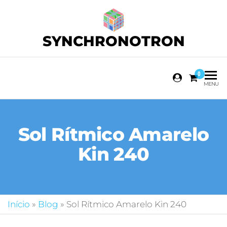
SYNCHRONOTRON
0
MENU
Sol Rítmico Amarelo
Kin 240
Início
»
Blog
»
Sol Rítmico Amarelo Kin 240