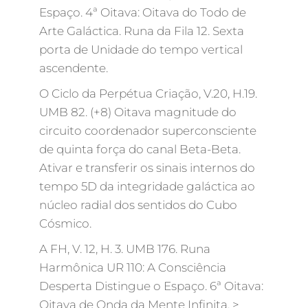
Espaço. 4ª Oitava: Oitava do Todo de
Arte Galáctica. Runa da Fila 12. Sexta
porta de Unidade do tempo vertical
ascendente.
O Ciclo da Perpétua Criação, V.20, H.19.
UMB 82. (+8) Oitava magnitude do
circuito coordenador superconsciente
de quinta força do canal Beta-Beta.
Ativar e transferir os sinais internos do
tempo 5D da integridade galáctica ao
núcleo radial dos sentidos do Cubo
Cósmico.
A FH, V. 12, H. 3. UMB 176. Runa
Harmônica UR 110: A Consciência
Desperta Distingue o Espaço. 6ª Oitava:
Oitava de Onda da Mente Infinita. >