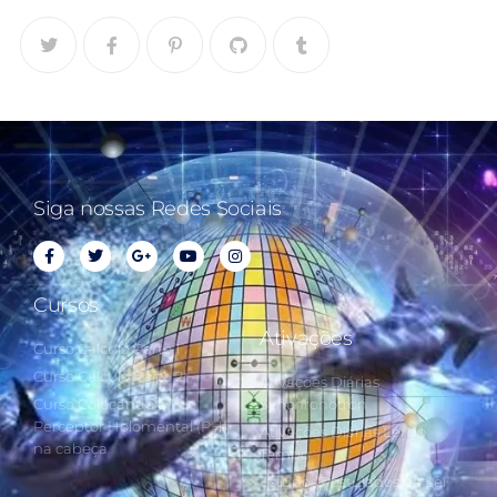
Siga nossas Redes Sociais
Cursos
Ativações
Curso Cálculo Parte 1
Curso Cálculo Parte 2
Ativações Diárias
Curso Colocando o
Synchronotron
Perceptor Holomental (PH)
Ativações Diárias Lei do
na cabeça
Tempo
Estudos Postulados da Lei