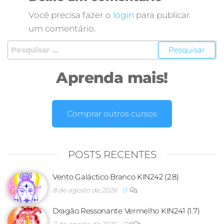
Você precisa fazer o
login
para publicar
um comentário.
Aprenda mais!
Comprar outros cursos
POSTS RECENTES
Vento Galáctico Branco KIN242 (2.8)
8 de agosto de 2026
0
Dragão Ressonante Vermelho KIN241 (1.7)