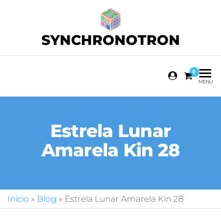
SYNCHRONOTRON
0
MENU
Estrela Lunar
Amarela Kin 28
Início
»
Blog
»
Estrela Lunar Amarela Kin 28