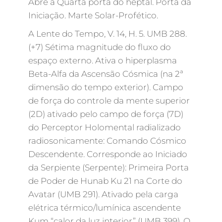
Abre a Quarta porta do heptal. Porta da
Iniciação. Marte Solar-Profético.
A Lente do Tempo, V. 14, H. 5. UMB 288.
(+7) Sétima magnitude do fluxo do
espaço externo. Ativa o hiperplasma
Beta-Alfa da Ascensão Cósmica (na 2ª
dimensão do tempo exterior). Campo
de força do controle da mente superior
(2D) ativado pelo campo de força (7D)
do Perceptor Holomental radializado
radiosonicamente: Comando Cósmico
Descendente. Corresponde ao Iniciado
da Serpiente (Serpente): Primeira Porta
de Poder de Hunab Ku 21 na Corte do
Avatar (UMB 291). Ativado pela carga
elétrica térmico/lumínica ascendente
Kum “calor da luz interior” (UMB 399). O