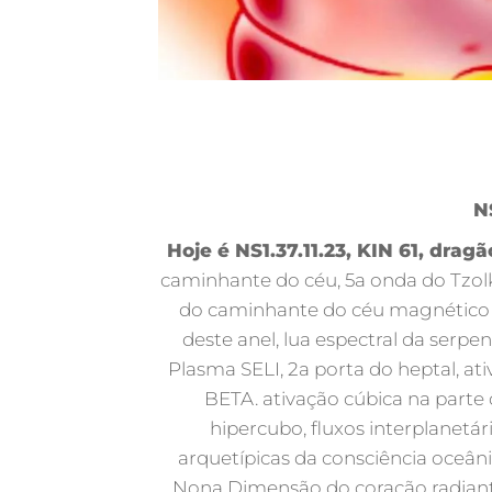
N
Hoje é NS1.37.11.23, KIN 61, drag
caminhante do céu, 5a onda do Tzolki
do caminhante do céu magnético ve
deste anel, lua espectral da serpe
Plasma SELI, 2a porta do heptal, a
BETA. ativação cúbica na parte 
hipercubo, fluxos interplanetá
arquetípicas da consciência oceâni
Nona Dimensão do coração radiante