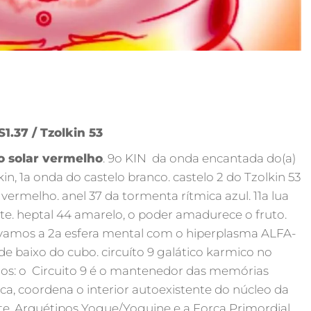
S1.37 / Tzolkin 53
ão solar vermelho
. 9o KIN da onda encantada do(a)
n, 1a onda do castelo branco. castelo 2 do Tzolkin 53
rmelho. anel 37 da tormenta rítmica azul. 11a lua
nte. heptal 44 amarelo, o poder amadurece o fruto.
tivamos a 2a esfera mental com o hiperplasma ALFA-
de baixo do cubo. circuíto 9 galático karmico no
rios: o Circuito 9 é o mantenedor das memórias
ca, coordena o interior autoexistente do núcleo da
, Arquétipos Yogue/Yoguine e a Força Primordial,