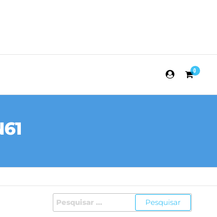
0
N61