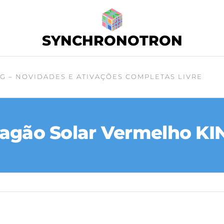
SYNCHRONOTRON
G – NOVIDADES E ATIVAÇÕES COMPLETAS LIVRE
agão Solar Vermelho KI