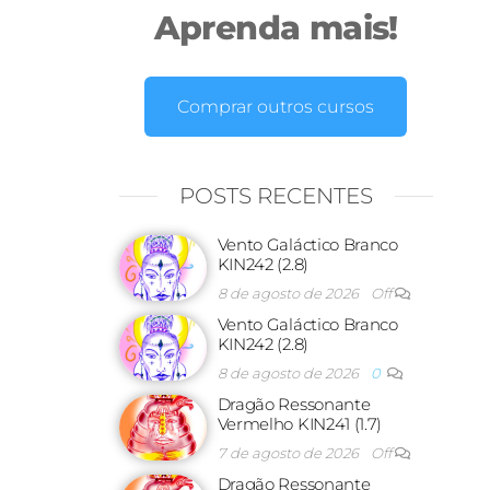
Aprenda mais!
Comprar outros cursos
POSTS RECENTES
Vento Galáctico Branco
KIN242 (2.8)
8 de agosto de 2026
Off
Vento Galáctico Branco
KIN242 (2.8)
8 de agosto de 2026
0
Dragão Ressonante
Vermelho KIN241 (1.7)
7 de agosto de 2026
Off
Dragão Ressonante