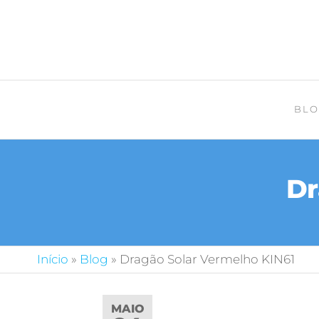
BLO
Dr
Início
»
Blog
»
Dragão Solar Vermelho KIN61
MAIO