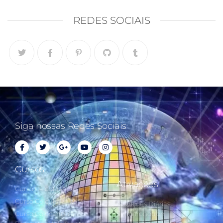
REDES SOCIAIS
Siga nossas Redes Sociais
Cursos
Ativações
Curso Cálculo Parte 1
Curso Cálculo Parte 2
Ativações Diárias
Curso Colocando o
Synchronotron