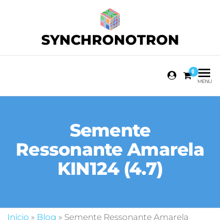
SYNCHRONOTRON
0
MENU
Semente
Ressonante Amarela
KIN124 (4.7)
Início
»
Blog
»
Semente Ressonante Amarela