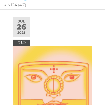
KIN124 (4.7)
JUL
26
2025
0