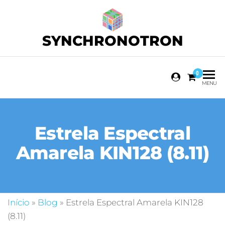
SYNCHRONOTRON
0
MENU
Estrela Espectral
Amarela KIN128 (8.11)
Início
»
Blog
»
Estrela Espectral Amarela KIN128
(8.11)