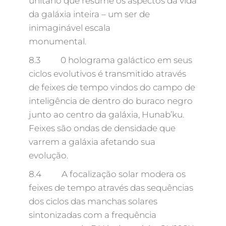
unitário que resume os aspectos da vida
da galáxia inteira – um ser de
inimaginável escala
monumental.
8.3 0 holograma galáctico em seus
ciclos evolutivos é transmitido através
de feixes de tempo vindos do campo de
inteligência de dentro do buraco negro
junto ao centro da galáxia, Hunab’ku.
Feixes são ondas de densidade que
varrem a galáxia afetando sua
evolução.
8.4 A focalização solar modera os
feixes de tempo através das sequências
dos ciclos das manchas solares
sintonizadas com a frequência