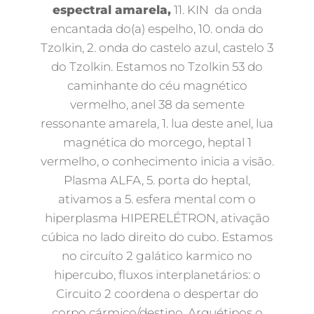
espectral amarela,
11. KIN da onda
encantada do(a) espelho, 10. onda do
Tzolkin, 2. onda do castelo azul, castelo 3
do Tzolkin. Estamos no Tzolkin 53 do
caminhante do céu magnético
vermelho, anel 38 da semente
ressonante amarela, 1. lua deste anel, lua
magnética do morcego, heptal 1
vermelho, o conhecimento inicia a visão.
Plasma ALFA, 5. porta do heptal,
ativamos a 5. esfera mental com o
hiperplasma HIPERELÉTRON, ativação
cúbica no lado direito do cubo. Estamos
no circuíto 2 galático karmico no
hipercubo, fluxos interplanetários: o
Circuito 2 coordena o despertar do
corpo cármico/destino, Arquétipos o