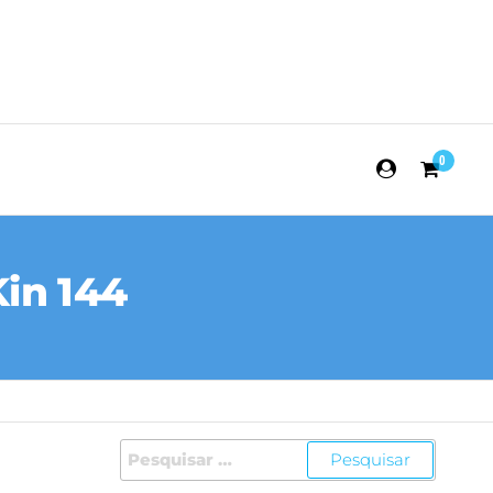
0
in 144