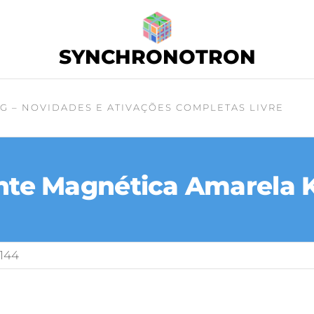
SYNCHRONOTRON
G – NOVIDADES E ATIVAÇÕES COMPLETAS LIVRE
te Magnética Amarela K
144