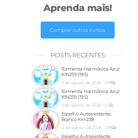
Aprenda mais!
Comprar outros cursos
POSTS RECENTES
Tormenta Harmônica Azul
KIN239 (19.5)
5 de agosto de 2026
Off
Tormenta Harmônica Azul
KIN239 (19.5)
5 de agosto de 2026
0
Espelho Autoexistente
Branco Kin 238
4 de agosto de 2026
Off
Espelho Autoexistente