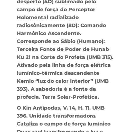
desperto (4D) sublimado pelo
campo de força do Perceptor
Holomental radializado
radiosônicamente (8D): Comando
Harmônico Ascendente.
Corresponde ao Sábio (Humano):
Terceira Fonte de Poder de Hunab
Ku 21 na Corte do Profeta (UMB 315).
Ativado pela linha de força elétrica
lumínico-térmica descendente
Kemio “luz do calor interior” (UMB
393). A sabedoría é a fonte da
profecia. Terra Solar-Profética.
O Kin Antípodas, V. 14, H. 11. UMB
396. Unidade transformadora.
Cataliza o campo de força lumínico
Duar azul transformando a luz e