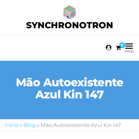
SYNCHRONOTRON
0
MENU
Mão Autoexistente
Azul Kin 147
Início
»
Blog
»
Mão Autoexistente Azul Kin 147