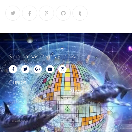
Siga nossas Redes Sociais
Cursos
Ativações
Curso Cálculo Parte 1
Curso Cálculo Parte 2
Ativações Diárias
Curso Colocando o
Synchronotron
Perceptor Holomental (PH)
Ativações Diárias Lei do
na cabeça
Tempo
Estudos Postulados da Lei