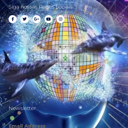
Siga nossas Redes Sociais
Cursos
Ativações
Curso Cálculo Parte 1
Curso Cálculo Parte 2
Ativações Diárias
Curso Colocando o
Synchronotron
Perceptor Holomental (PH)
Ativações Diárias Lei do
na cabeça
Tempo
Estudos Postulados da Lei
do Tempo e das 260 Chaves
do Synchronotron
Newsletter
Email Address