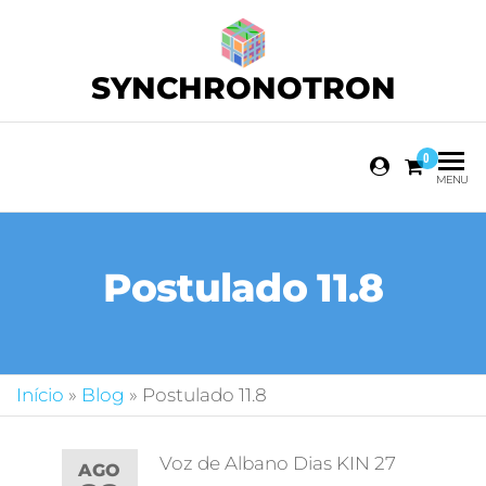
SYNCHRONOTRON
0
MENU
Postulado 11.8
Início
»
Blog
»
Postulado 11.8
Voz de Albano Dias KIN 27
AGO