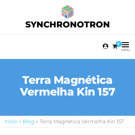
SYNCHRONOTRON
0
MENU
Terra Magnética
Vermelha Kin 157
Início
»
Blog
»
Terra Magnética Vermelha Kin 157