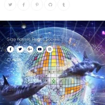
Siga nossas Redes Sociais
Cursos
Ativações
Curso Cálculo Parte 1
Curso Cálculo Parte 2
Ativações Diárias
Curso Colocando o
Synchronotron
Perceptor Holomental (PH)
Ativações Diárias Lei do
na cabeça
Tempo
Estudos Postulados da Lei
do Tempo e das 260 Chaves