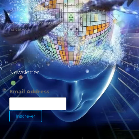
Curso Cálculo Parte 1
Curso Cálculo Parte 2
Ativações Diárias
Curso Colocando o
Synchronotron
Perceptor Holomental (PH)
Ativações Diárias Lei do
na cabeça
Tempo
Estudos Postulados da Lei
do Tempo e das 260 Chaves
do Synchronotron
Newsletter
Email Address