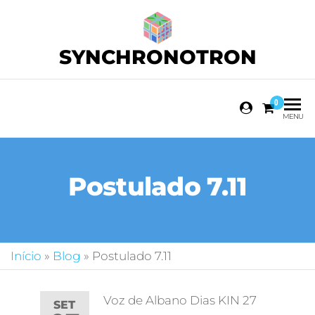
SYNCHRONOTRON
0
MENU
Postulado 7.11
Início
»
Blog
»
Postulado 7.11
Voz de Albano Dias KIN 27
SET