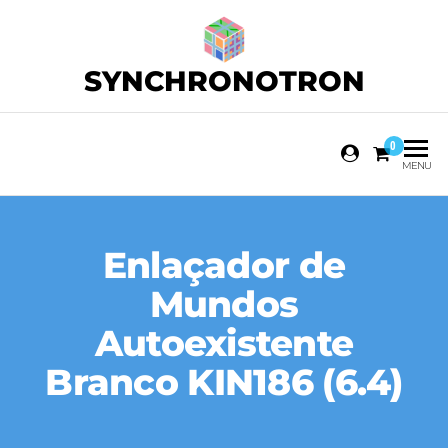
SYNCHRONOTRON
0
MENU
Enlaçador de
Mundos
Autoexistente
Branco KIN186 (6.4)