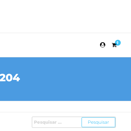
0
 204