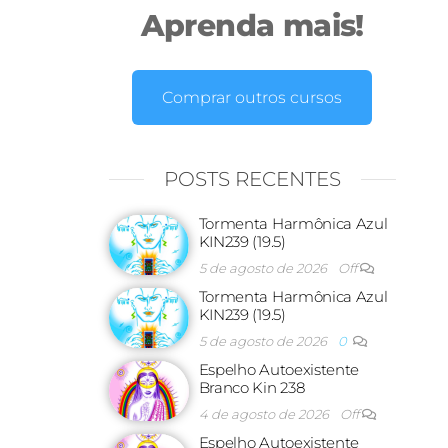
Aprenda mais!
Comprar outros cursos
POSTS RECENTES
Tormenta Harmônica Azul
KIN239 (19.5)
5 de agosto de 2026
Off
Tormenta Harmônica Azul
KIN239 (19.5)
5 de agosto de 2026
0
Espelho Autoexistente
Branco Kin 238
4 de agosto de 2026
Off
Espelho Autoexistente