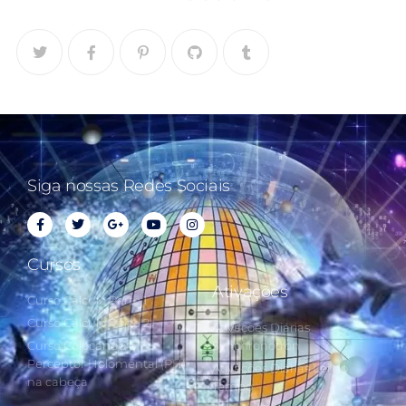
Siga nossas Redes Sociais
Cursos
Ativações
Curso Cálculo Parte 1
Curso Cálculo Parte 2
Ativações Diárias
Curso Colocando o
Synchronotron
Perceptor Holomental (PH)
Ativações Diárias Lei do
na cabeça
Tempo