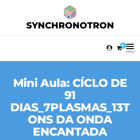
SYNCHRONOTRON
0
MENU
Mini Aula: CÍCLO DE
91
DIAS_7PLASMAS_13T
ONS DA ONDA
ENCANTADA