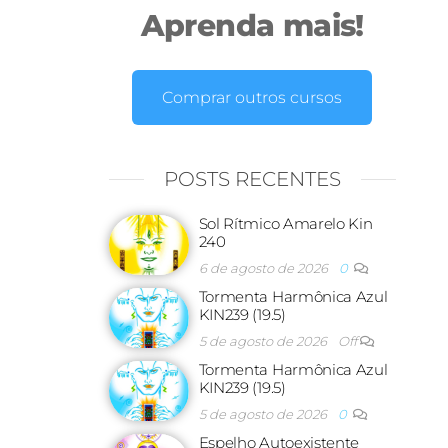
Aprenda mais!
Comprar outros cursos
POSTS RECENTES
Sol Rítmico Amarelo Kin
240
6 de agosto de 2026
0
Tormenta Harmônica Azul
KIN239 (19.5)
5 de agosto de 2026
Off
Tormenta Harmônica Azul
KIN239 (19.5)
5 de agosto de 2026
0
Espelho Autoexistente