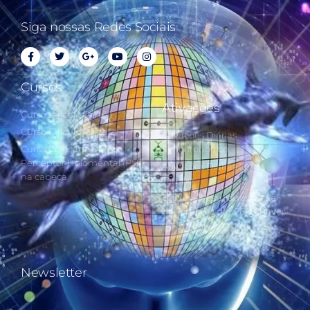
Siga nossas Redes Sociais
Cursos
Ativações
Curso Cálculo Parte 1
Curso Cálculo Parte 2
Ativações Diárias
Curso Colocando o
Synchronotron
Perceptor Holomental (PH)
Ativações Diárias Lei do
na cabeça
Tempo
Estudos Postulados da Lei
do Tempo e das 260 Chaves
do Synchronotron
Newsletter