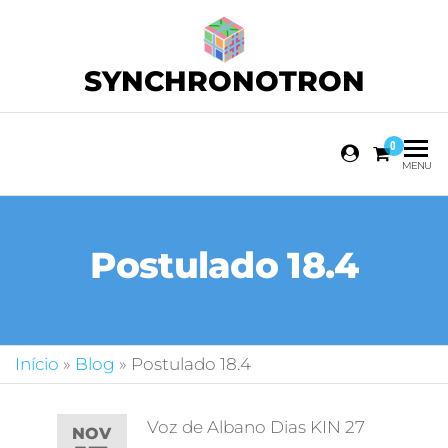
SYNCHRONOTRON
0
MENU
Postulado 18.4
Início
»
Blog
»
Postulado 18.4
Voz de Albano Dias KIN 27
NOV