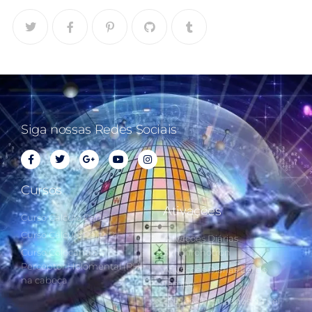
Siga nossas Redes Sociais
Cursos
Ativações
Curso Cálculo Parte 1
Curso Cálculo Parte 2
Ativações Diárias
Curso Colocando o
Synchronotron
Perceptor Holomental (PH)
Ativações Diárias Lei do
na cabeça
Tempo
Estudos Postulados da Lei