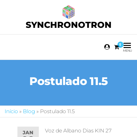
SYNCHRONOTRON
0
MENU
Postulado 11.5
Início
»
Blog
»
Postulado 11.5
Voz de Albano Dias KIN 27
JAN