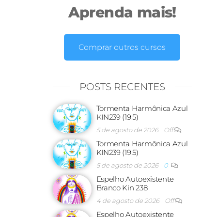
Aprenda mais!
Comprar outros cursos
POSTS RECENTES
Tormenta Harmônica Azul
KIN239 (19.5)
5 de agosto de 2026
Off
Tormenta Harmônica Azul
KIN239 (19.5)
5 de agosto de 2026
0
Espelho Autoexistente
Branco Kin 238
4 de agosto de 2026
Off
Espelho Autoexistente