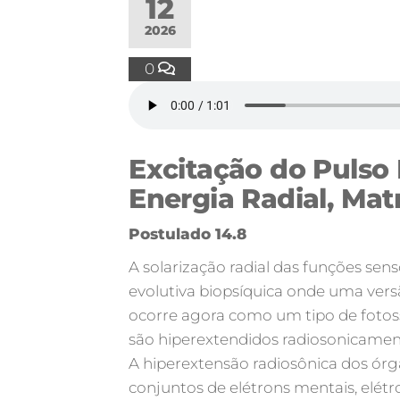
12
2026
0
Excitação do Pulso 
Energia Radial, Mat
Postulado 14.8
A solarização radial das funções se
evolutiva biopsíquica onde uma vers
ocorre agora como um tipo de fotossí
são hiperextendidos radiosonicamen
A hiperextensão radiosônica dos órg
conjuntos de elétrons mentais, elét