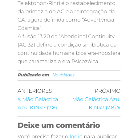
Telektonon-Rinri é o restabelecimento
da primazia do AC e a reintegração da
CA, agora definida como “Advertência
Cósmica”.
A fusão 13:20 da “Aboriginal Continuity
(AC 32) define a condição simbiótica da
continuidade humana biosfera-noosfera
que caracteriza a era Psicozóica.
Publicado em
Novidades
ANTERIORES
PRÓXIMO
Mão Galáctica
Mão Galáctica Azul
Azul KIN47 (7.8)
KIN47 (7.8)
Deixe um comentário
Você precisa fazer o
login
para publicar