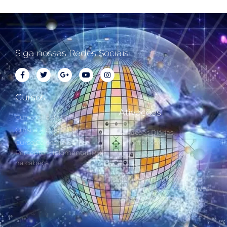
Siga nossas Redes Sociais
Cursos
Ativações
Curso Cálculo Parte 1
Curso Cálculo Parte 2
Ativações Diárias
Curso Colocando o
Synchronotron
Perceptor Holomental (PH)
Ativações Diárias Lei do
na cabeça
Tempo
Estudos Postulados da Lei
do Tempo e das 260 Chaves
do Synchronotron