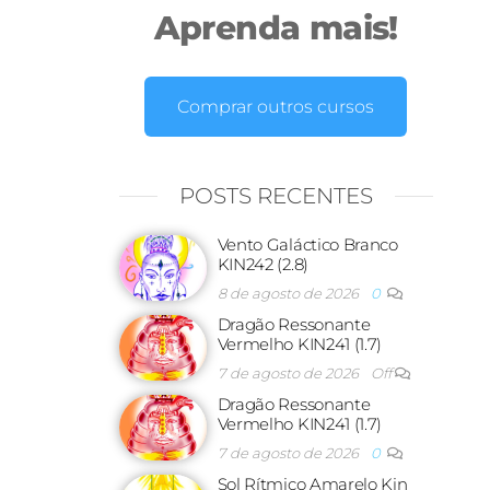
Aprenda mais!
Comprar outros cursos
POSTS RECENTES
Vento Galáctico Branco
KIN242 (2.8)
8 de agosto de 2026
0
Dragão Ressonante
Vermelho KIN241 (1.7)
7 de agosto de 2026
Off
Dragão Ressonante
Vermelho KIN241 (1.7)
7 de agosto de 2026
0
Sol Rítmico Amarelo Kin