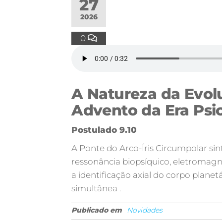
27
2026
0
A Natureza da Evol
Advento da Era Psi
Postulado 9.10
A Ponte do Arco-Íris Circumpolar si
ressonância biopsíquico, eletroma
a identificação axial do corpo planet
simultânea .
Publicado em
Novidades