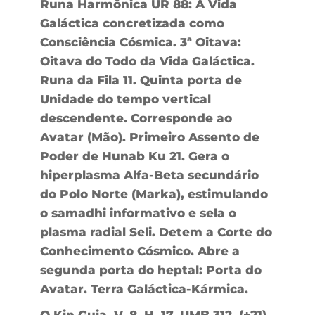
Runa Harmônica UR 88: A Vida
Galáctica concretizada como
Consciência Cósmica. 3ª Oitava:
Oitava do Todo da Vida Galáctica.
Runa da Fila 11. Quinta porta de
Unidade do tempo vertical
descendente. Corresponde ao
Avatar (Mão). Primeiro Assento de
Poder de Hunab Ku 21. Gera o
hiperplasma Alfa-Beta secundário
do Polo Norte (Marka), estimulando
o samadhi informativo e sela o
plasma radial Seli. Detem a Corte do
Conhecimento Cósmico. Abre a
segunda porta do heptal: Porta do
Avatar. Terra Galáctica-Kármica.
O Kin Guia, V. 8, H. 17. UMB 312. (+21)