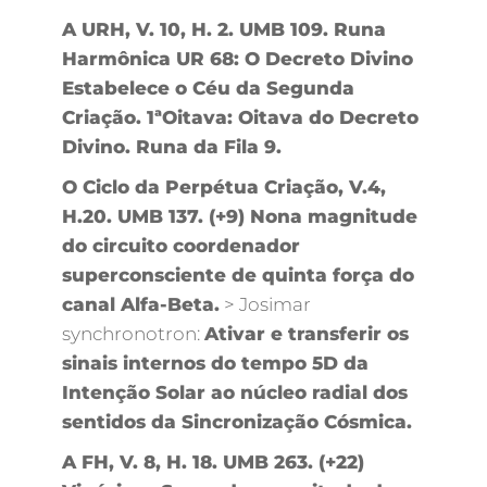
A URH, V. 10, H. 2. UMB 109. Runa
Harmônica UR 68: O Decreto Divino
Estabelece o Céu da Segunda
Criação. 1ªOitava: Oitava do Decreto
Divino. Runa da Fila 9.
O Ciclo da Perpétua Criação, V.4,
H.20. UMB 137. (+9) Nona magnitude
do circuito coordenador
superconsciente de quinta força do
canal Alfa-Beta.
> Josimar
synchronotron:
Ativar e transferir os
sinais internos do tempo 5D da
Intenção Solar ao núcleo radial dos
sentidos da Sincronização Cósmica.
A FH, V. 8, H. 18. UMB 263. (+22)