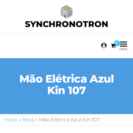
SYNCHRONOTRON
0
MENU
Mão Elétrica Azul
Kin 107
Início
»
Blog
»
Mão Elétrica Azul Kin 107