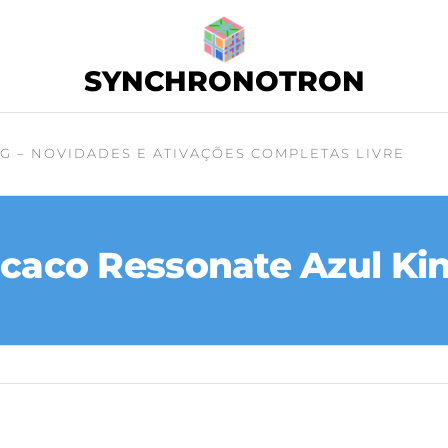
SYNCHRONOTRON
G – NOVIDADES E ATIVAÇÕES COMPLETAS LIVRE
caco Ressonate Azul Kin 