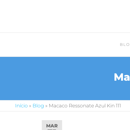
BLO
Ma
Início
»
Blog
»
Macaco Ressonate Azul Kin 111
MAR