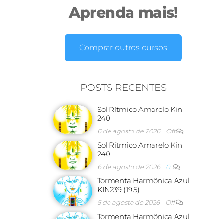
Aprenda mais!
Comprar outros cursos
POSTS RECENTES
Sol Rítmico Amarelo Kin
240
6 de agosto de 2026
Off
Sol Rítmico Amarelo Kin
240
6 de agosto de 2026
0
Tormenta Harmônica Azul
KIN239 (19.5)
5 de agosto de 2026
Off
Tormenta Harmônica Azul