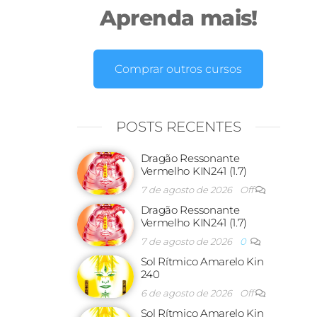
Aprenda mais!
Comprar outros cursos
POSTS RECENTES
Dragão Ressonante
Vermelho KIN241 (1.7)
7 de agosto de 2026
Off
Dragão Ressonante
Vermelho KIN241 (1.7)
7 de agosto de 2026
0
Sol Rítmico Amarelo Kin
240
6 de agosto de 2026
Off
Sol Rítmico Amarelo Kin