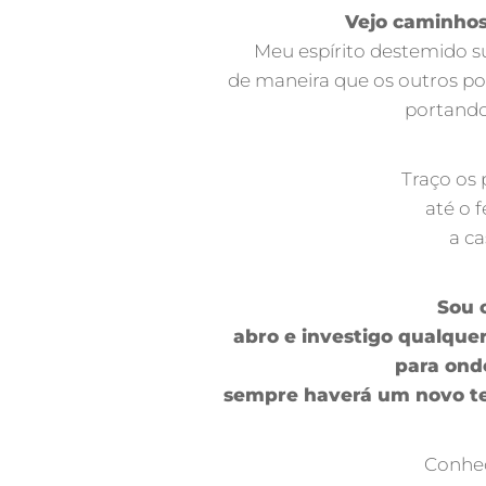
Vejo caminhos
Meu espírito destemido s
de maneira que os outros pos
portando 
Traço os 
até o 
a ca
Sou 
abro e investigo qualque
para ond
sempre haverá um novo te
Conhec