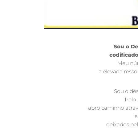
Sou o D
codificado
Meu núm
a elevada ress
Sou o des
Pelo 
abro caminho atrav
s
deixados pe