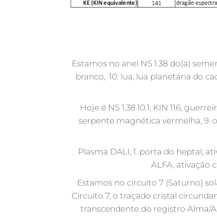
Estamos no anel NS 1.38 do(a) seme
branco, 10. lua, lua planetária do 
Hoje é NS 1.38.10.1, KIN 116, guerr
serpente magnética vermelha, 9. ond
Plasma DALI, 1. porta do heptal, a
ALFA, ativação c
Estamos no circuito 7 (Saturno) sol
Circuito 7, o traçado cristal circ
transcendente do registro Alma/A