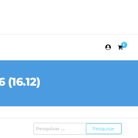
0
 (16.12)