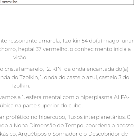
nte ressonante amarela, Tzolkin 54 do(a) mago lunar
cachorro, heptal 37 vermelho, o conhecimento inicia a
visão.
eiro cristal amarelo, 12. KIN da onda encantada do(a)
a do Tzolkin, 1. onda do castelo azul, castelo 3 do
Tzolkin.
tivamos a 1. esfera mental com o hiperplasma ALFA-
úbica na parte superior do cubo.
ar profético no hipercubo, fluxos interplanetários: 0
undando a Nona Dimensão do Tempo, coordena o acesso
kásico, Arquétipos o Sonhador e o Descobridor de