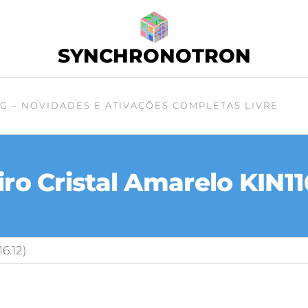
SYNCHRONOTRON
G – NOVIDADES E ATIVAÇÕES COMPLETAS LIVRE
ro Cristal Amarelo KIN116
6.12)