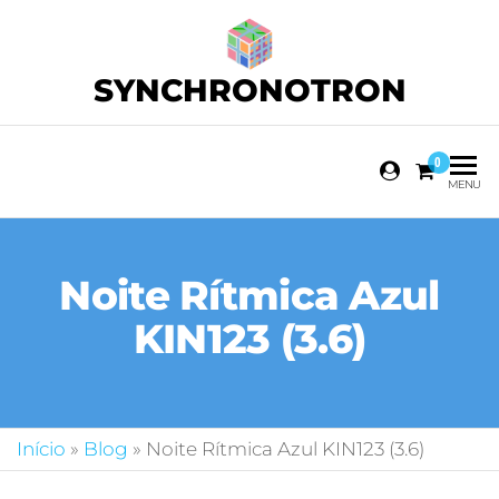
SYNCHRONOTRON
0
MENU
Noite Rítmica Azul
KIN123 (3.6)
Início
»
Blog
»
Noite Rítmica Azul KIN123 (3.6)