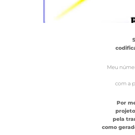
S
codific
Meu número
com a p
Por me
projeto
pela tr
como gerador