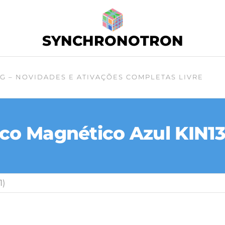
SYNCHRONOTRON
G – NOVIDADES E ATIVAÇÕES COMPLETAS LIVRE
o Magnético Azul KIN131 
1)