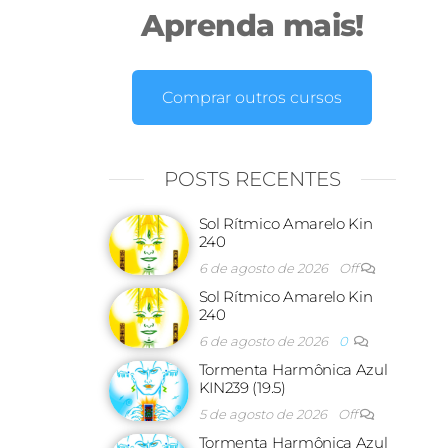
Aprenda mais!
Comprar outros cursos
POSTS RECENTES
Sol Rítmico Amarelo Kin
240
6 de agosto de 2026
Off
Sol Rítmico Amarelo Kin
240
6 de agosto de 2026
0
Tormenta Harmônica Azul
KIN239 (19.5)
5 de agosto de 2026
Off
Tormenta Harmônica Azul