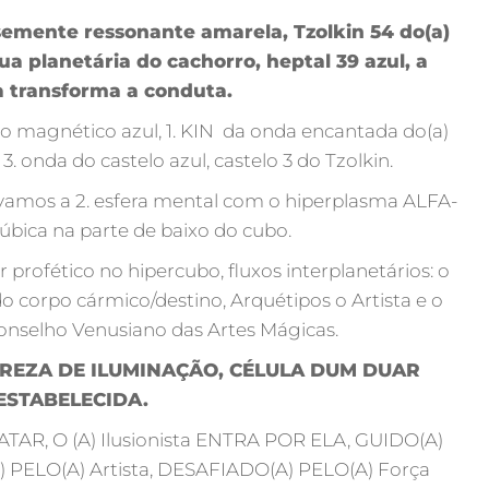
semente ressonante amarela, Tzolkin 54 do(a)
ua planetária do cachorro, heptal 39 azul, a
a transforma a conduta.
aco magnético azul, 1. KIN da onda encantada do(a)
3. onda do castelo azul, castelo 3 do Tzolkin.
tivamos a 2. esfera mental com o hiperplasma ALFA-
úbica na parte de baixo do cubo.
r profético no hipercubo, fluxos interplanetários: o
o corpo cármico/destino, Arquétipos o Artista e o
 Conselho Venusiano das Artes Mágicas.
PUREZA DE ILUMINAÇÃO, CÉLULA DUM DUAR
ESTABELECIDA.
AR, O (A) Ilusionista ENTRA POR ELA, GUIDO(A)
) PELO(A) Artista, DESAFIADO(A) PELO(A) Força