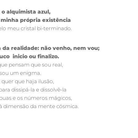
 o alquimista azul,
a minha própria existência
lo meu cristal bi-terminado.
 da realidade: não venho, nem vou;
co inicio ou finalizo.
que pensam que sou real,
sou um enigma.
quer que haja ilusão,
 para dissipá-la e dissolvê-la
tábuas e os números mágicos,
 à dimensão da mente cósmica.