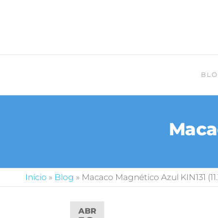
BLO
Macac
Início
»
Blog
»
Macaco Magnético Azul KIN131 (11.
ABR