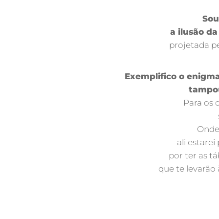
Sou
a ilusão d
projetada pe
Exemplifico o enigma
tampou
Para os 
Onde 
ali estarei
por ter as 
que te levarão