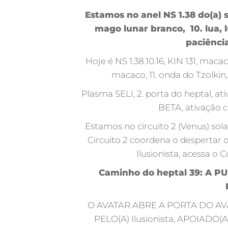
Estamos no anel NS 1.38 do(a) 
mago lunar branco, 10. lua, l
paciênci
Hoje é NS 1.38.10.16, KIN 131, mac
macaco, 11. onda do Tzolkin, 
Plasma SELI, 2. porta do heptal, a
BETA, ativação c
Estamos no circuito 2 (Venus) sola
Circuito 2 coordena o despertar d
Ilusionista, acessa o
Caminho do heptal 39: A 
O AVATAR ABRE A PORTA DO AVAT
PELO(A) Ilusionista, APOIADO(A