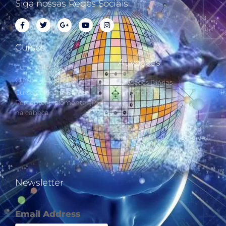
Siga nossas Redes Sociais
Cursos
Ativações
Curso Cálculo Parte 1
Curso Cálculo Parte 2
Ativações Diárias
Curso Colocando o
Synchronotron
Perceptor Holomental (PH)
Ativações Diárias Lei do
na cabeça
Tempo
Estudos Postulados da Lei
do Tempo e das 260 Chaves
do Synchronotron
Newsletter
Email Address