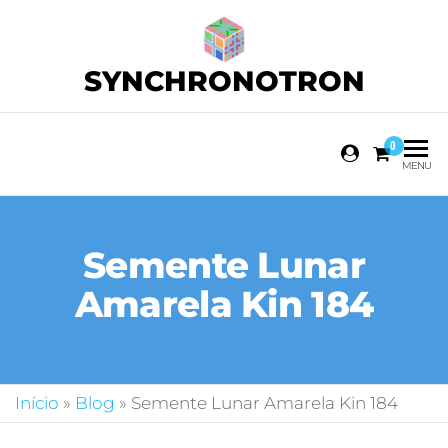
SYNCHRONOTRON
0
MENU
Semente Lunar
Amarela Kin 184
Início
»
Blog
»
Semente Lunar Amarela Kin 184