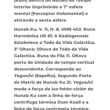
(Kum) dentro do Núcleo do Tempo
Interior imprimindo a 7ª esfera
mental (Perceptor Holomental) e
ativando a sexta esfera
Hunab Ku, V. 11, H. 8. UMB 402. Runa
Harmônica UR 81: A Radiogenesis
Estabelece o Todo da Vida Galáctica.
3ª Oitava: Oitava do Todo da Vida
Galáctica. Runa da Fila 11. Oitava
porta de Unidade do tempo vertical
descendente. Corresponde ao
Yogue/ni (Espelho). Segundo Porta
da Matriz de Hunab Ku 21. Yogue/ni
mede a força da luz-fotón-ciclón de
Hunab Ku com a linha de força
centrífuga térmica Dum Kuali e a
linha de força centrípeta térmica-