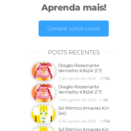
Aprenda mais!
Comprar outros cursos
POSTS RECENTES
Dragão Ressonante
Vermelho KIN241 (1.7)
7 de agosto de 2026
Off
Dragão Ressonante
Vermelho KIN241 (1.7)
7 de agosto de 2026
0
Sol Rítmico Amarelo Kin
240
6 de agosto de 2026
Off
Sol Rítmico Amarelo Kin