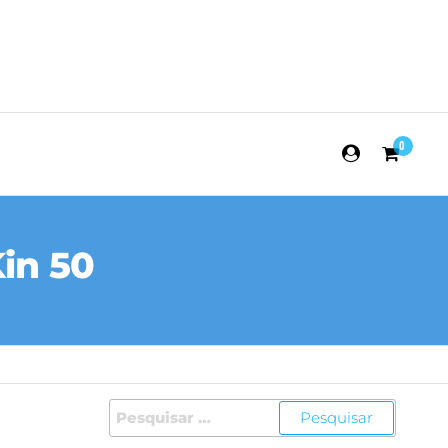
0
in 50