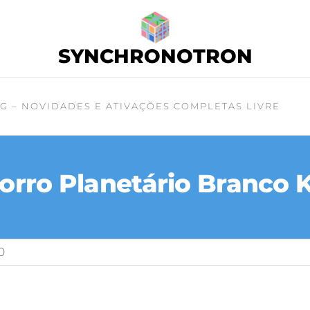
SYNCHRONOTRON
G – NOVIDADES E ATIVAÇÕES COMPLETAS LIVRE
orro Planetário Branco K
0