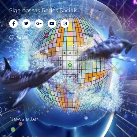
Siga nossas Redes Sociais
Cursos
Ativações
Curso Cálculo Parte 1
Curso Cálculo Parte 2
Ativações Diárias
Curso Colocando o
Synchronotron
Perceptor Holomental (PH)
Ativações Diárias Lei do
na cabeça
Tempo
Estudos Postulados da Lei
do Tempo e das 260 Chaves
do Synchronotron
Newsletter