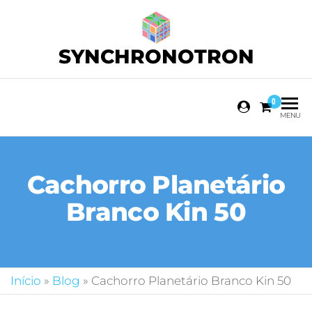
SYNCHRONOTRON
0
MENU
Cachorro Planetário
Branco Kin 50
Início
»
Blog
»
Cachorro Planetário Branco Kin 50