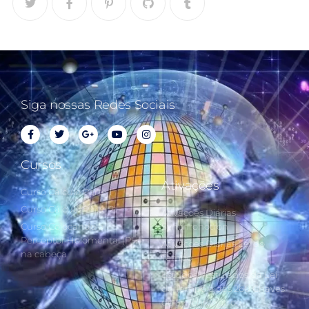
Siga nossas Redes Sociais
Cursos
Ativações
Curso Cálculo Parte 1
Curso Cálculo Parte 2
Ativações Diárias
Curso Colocando o
Synchronotron
Perceptor Holomental (PH)
Ativações Diárias Lei do
na cabeça
Tempo
Estudos Postulados da Lei
do Tempo e das 260 Chaves
do Synchronotron