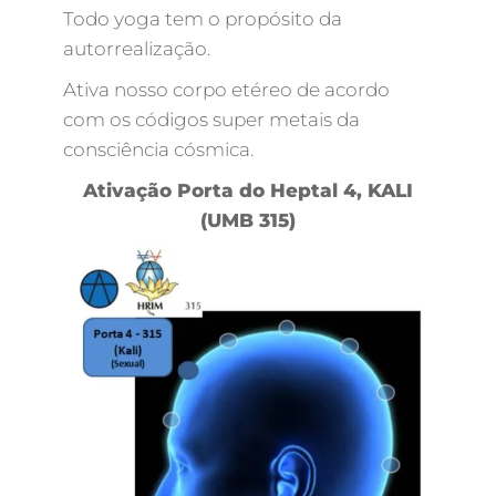
Todo yoga tem o propósito da
autorrealização.
Ativa nosso corpo etéreo de acordo
com os códigos super metais da
consciência cósmica.
Ativação Porta do Heptal 4, KALI
(UMB 315)