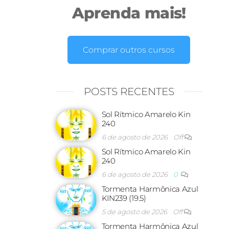
Aprenda mais!
Comprar outros cursos
POSTS RECENTES
Sol Rítmico Amarelo Kin
240
6 de agosto de 2026
Off
Sol Rítmico Amarelo Kin
240
6 de agosto de 2026
0
Tormenta Harmônica Azul
KIN239 (19.5)
5 de agosto de 2026
Off
Tormenta Harmônica Azul