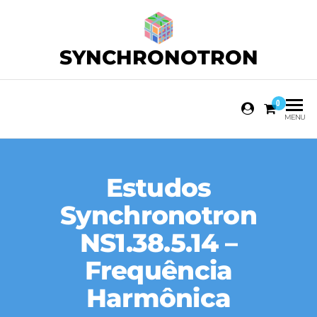
SYNCHRONOTRON
0
MENU
Estudos
Synchronotron
NS1.38.5.14 –
Frequência
Harmônica