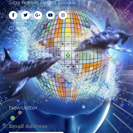
Siga nossas Redes Sociais
Cursos
Ativações
Curso Cálculo Parte 1
Curso Cálculo Parte 2
Ativações Diárias
Curso Colocando o
Synchronotron
Perceptor Holomental (PH)
Ativações Diárias Lei do
na cabeça
Tempo
Estudos Postulados da Lei
do Tempo e das 260 Chaves
do Synchronotron
Newsletter
Email Address