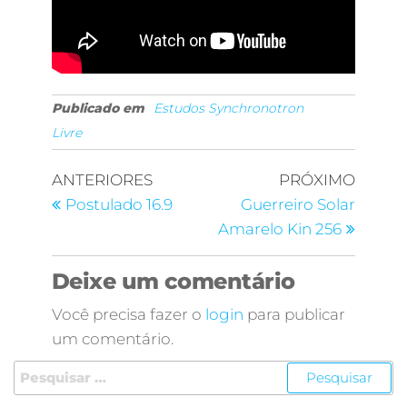
Publicado em
Estudos Synchronotron
Livre
ANTERIORES
PRÓXIMO
Postulado 16.9
Guerreiro Solar
Amarelo Kin 256
Deixe um comentário
Você precisa fazer o
login
para publicar
um comentário.