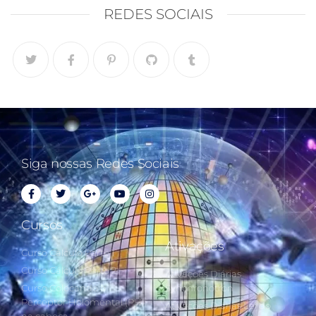
REDES SOCIAIS
Siga nossas Redes Sociais
Cursos
Ativações
Curso Cálculo Parte 1
Curso Cálculo Parte 2
Ativações Diárias
Curso Colocando o
Synchronotron
Perceptor Holomental (PH)
Ativações Diárias Lei do