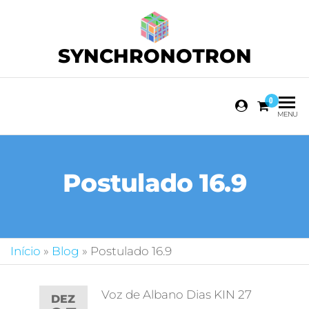
SYNCHRONOTRON
0
MENU
Postulado 16.9
Início
»
Blog
»
Postulado 16.9
Voz de Albano Dias KIN 27
DEZ